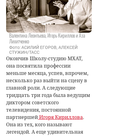
Валентина Леонтьева, Игорь Кириллов и Аза
Лихитченко
Фото: АСИЛИЙ ЕГОРОВ, АЛЕКСЕЙ
СТУЖИН/ТАСС
Окончив Школу-студию МХАТ,
она посвятила профессии
меньше месяца, успев, впрочем,
несколько раз выйти на сцену в
главной роли. А следующие
тридцать три года была ведущим
диктором советского
телевидения, постоянной
партнершей
Игоря Кириллова
.
Она из тех, кого называют
легендой. А еще удивительная