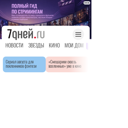
НОВОСТИ
ЗВЕЗДЫ
КИНО
МОЙ ДОМ
ЯРКОЕ ДЕТСТВО
Сериал августа для
«Смешарики сквозь
поклонников фэнтези
вселенные» уже в кино