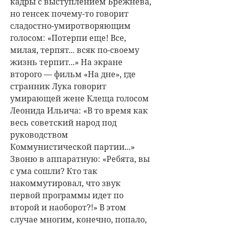
кадры с выступлением Брежнева,
но генсек почему-то говорит
сладостно-умиротворяющим
голосом: «Потерпи еще! Все,
милая, терпят... всяк по-своему
жизнь терпит...» На экране
второго — фильм «На дне», где
странник Лука говорит
умирающей жене Клеща голосом
Леонида Ильича: «В то время как
весь советский народ под
руководством
Коммунистической партии...»
Звоню в аппаратную: «Ребята, вы
с ума сошли? Кто так
накоммутировал, что звук
первой программы идет по
второй и наоборот?!» В этом
случае многим, конечно, попало,