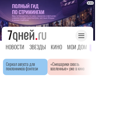
НОВОСТИ
ЗВЕЗДЫ
КИНО
МОЙ ДОМ
ЯРКОЕ ДЕТСТВО
Сериал августа для
«Смешарики сквозь
поклонников фэнтези
вселенные» уже в кино