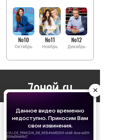
№10
№11
№12
Октябрь
Ноябрь
Декабрь
×
НОВОСТИ
АО «Издательство СЕМЬ ДНЕЙ»
использует
cookie
для персонализации сервисов и
удобства пользователей. Вы можете
ЗВЕЗДЫ
запретить сохранение cookie в настройках
своего браузера.
КИНО