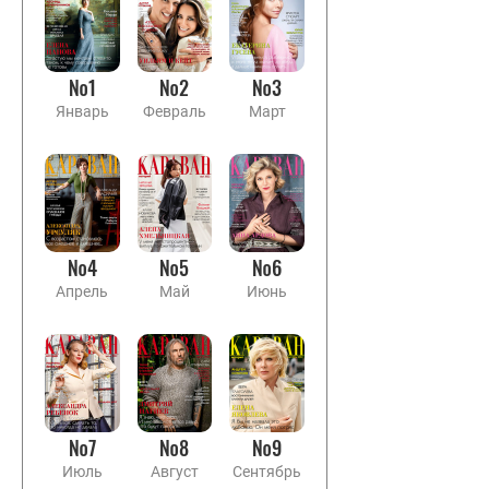
№1
№2
№3
Январь
Февраль
Март
№4
№5
№6
Апрель
Май
Июнь
№7
№8
№9
Июль
Август
Сентябрь