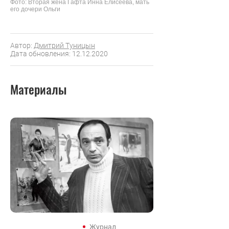
Фото: Вторая жена Гафта Инна Елисеева, мать
его дочери Ольги
Автор:
Дмитрий Туницын
Дата обновления: 12.12.2020
Материалы
Журнал