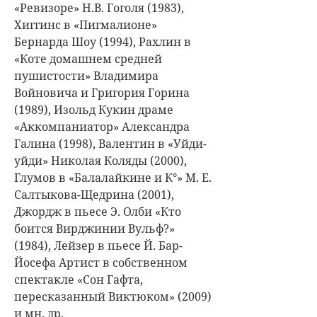
«Ревизоре» Н.В. Гоголя (1983),
Хиггинс в «Пигмалионе»
Бернарда Шоу (1994), Рахлин в
«Коте домашнем средней
пушистости» Владимира
Войновича и Григория Горина
(1989), Изольд Кукин драме
«Аккомпаниатор» Александра
Галина (1998), Валентин в «Уйди-
уйди» Николая Коляды (2000),
Глумов в «Балалайкине и К°» М. Е.
Салтыкова-Щедрина (2001),
Джордж в пьесе Э. Олби «Кто
боится Вирджинии Вульф?»
(1984), Лейзер в пьесе Й. Бар-
Йосефа Артист в собственном
спектакле «Сон Гафта,
пересказанный Виктюком» (2009)
и мн. др.