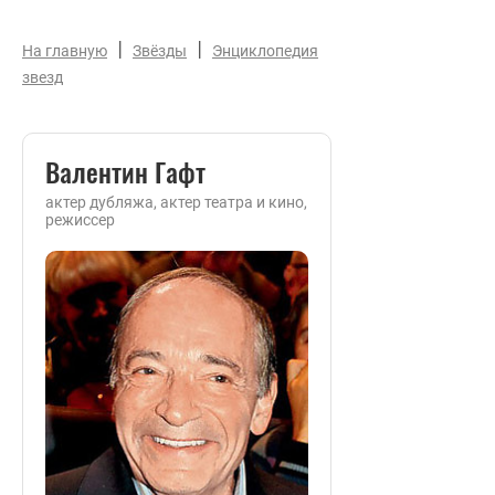
|
|
На главную
Звёзды
Энциклопедия
звезд
Валентин Гафт
актер дубляжа, актер театра и кино,
режиссер