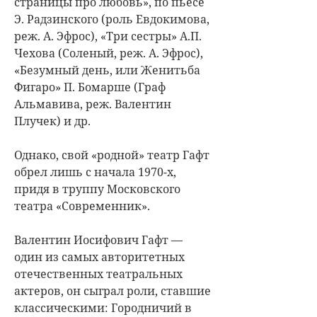
страницы про любовь», по пьесе
Э. Радзинского (роль Евдокимова,
реж. А. Эфрос), «Три сестры» А.П.
Чехова (Соленый, реж. А. Эфрос),
«Безумный день, или Женитьба
Фигаро» П. Бомарше (Граф
Альмавива, реж. Валентин
Плучек) и др.
Однако, свой «родной» театр Гафт
обрел лишь с начала 1970-х,
придя в труппу Московского
театра «Современник».
Валентин Иосифович Гафт —
один из самых авторитетных
отечественных театральных
актеров, он сыграл роли, ставшие
классическими: Городничий в