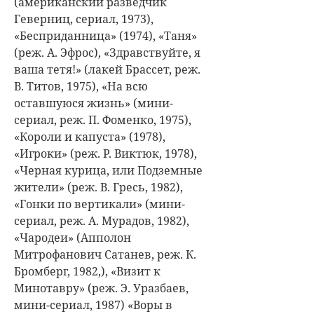
(американский разведчик
Геверниц, сериал, 1973),
«Бесприданница» (1974), «Таня»
(реж. А. Эфрос), «Здравствуйте, я
ваша тетя!» (лакей Брассет, реж.
В. Титов, 1975), «На всю
оставшуюся жизнь» (мини-
сериал, реж. П. Фоменко, 1975),
«Короли и капуста» (1978),
«Игроки» (реж. Р. Виктюк, 1978),
«Черная курица, или Подземные
жители» (реж. В. Гресь, 1982),
«Гонки по вертикали» (мини-
сериал, реж. А. Мурадов, 1982),
«Чародеи» (Апполон
Митрофанович Сатанев, реж. К.
Бромберг, 1982,), «Визит к
Минотавру» (реж. Э. Уразбаев,
мини-сериал, 1987) «Воры в