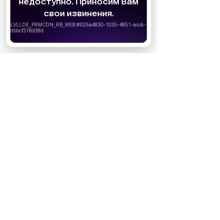
удобства пользователей. Вы можете
запретить сохранение cookie в настройках
своего браузера.
Хорошо
30.04.2021
05:00
Новости
Келли Осборн призналась, что
стало причиной ее срыва
Дочка знаменитого рокера поведала о
своих проблемах.