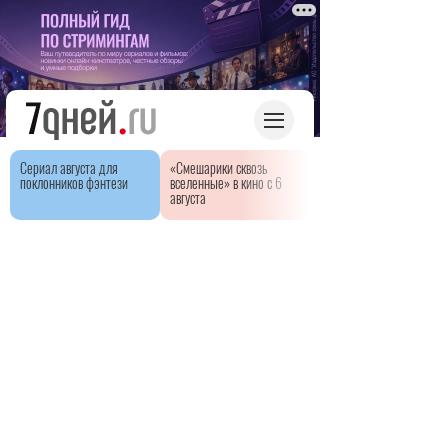
Сериал августа для
«Смешарики сквозь
поклонников фэнтези
вселенные» в кино с 6
августа