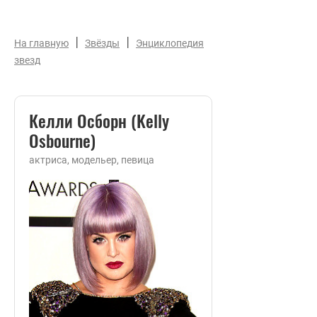
|
|
На главную
Звёзды
Энциклопедия
звезд
Келли Осборн (Kelly
Osbourne)
актриса, модельер, певица