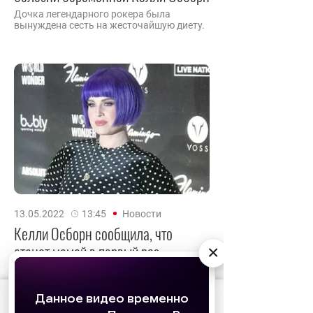
Дочка легендарного рокера была
вынуждена сесть на жесточайшую диету.
13.05.2022
13:45
Новости
Келли Осборн сообщила, что
станет мамой в первый раз
×
Дочка знаменитого рокера поделилась
радостной новостью.
АО «Издательство СЕМЬ ДНЕЙ»
использует
cookie
для персонализации сервисов и