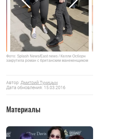
Фото: Splash News/East news / Келли Осборн
закрутила роман с британским манекенщиком
Автор:
Дмитрий Туницын
Дата обновления: 15.03.2016
Материалы