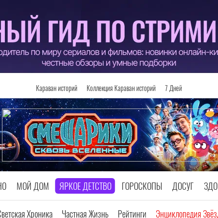
Караван историй
Коллекция Караван историй
7 Дней
НО
МОЙ ДОМ
ЯРКОЕ ДЕТСТВО
ГОРОСКОПЫ
ДОСУГ
ЗДО
Светская Хроника
Частная Жизнь
Рейтинги
Энциклопедия Звёз