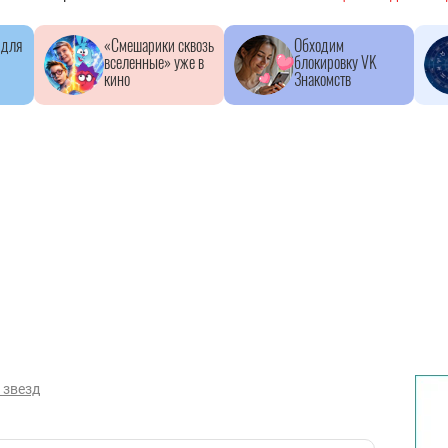
 для
«Смешарики сквозь
Обходим
вселенные» уже в
блокировку VK
кино
Знакомств
 звезд