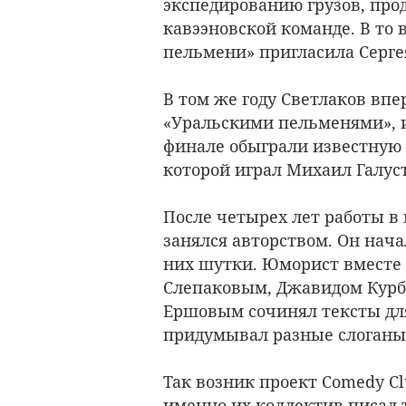
экспедированию грузов, про
кавээновской команде. В то
пельмени» пригласила Сергея
В том же году Светлаков вп
«Уральскими пельменями», 
финале обыграли известную
которой играл Михаил Галус
После четырех лет работы в 
занялся авторством. Он нача
них шутки. Юморист вместе
Слепаковым, Джавидом Курб
Ершовым сочинял тексты для
придумывал разные слоганы
Так возник проект Comedy Cl
именно их коллектив писал 