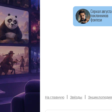
Сериал августа
поклонников
фэнтези
|
|
На главную
Звёзды
Энциклопедия