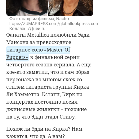
Фото: кадр из фильма, Nacho
Lopez/ZUMAPRESS.com/globallookpress.com.
Коллаж: 7Дней.ru
Фанаты Metallica полюбили Эдди
Мансона за превосходное
гитарное соло «Master Of
Puppets»
в финальной серии
четвертого сезона сериала. А еще
кое-кто заметил, что и сам образ
персонажа во многом схож со
стилем гитариста группы Кирка
Ли Хэмметта. Кстати, Кирк на
концертах постоянно носил
джинсовые жилетки – похожие
на ту, что Эдди отдал Стиву.
Похож ли Эдди на Кирка? Нам
кажется, что да. А вам?