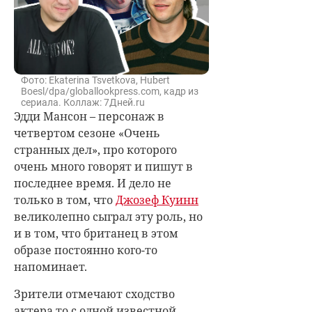
Фото: Ekaterina Tsvetkova, Hubert
Boesl/dpa/globallookpress.com, кадр из
сериала. Коллаж: 7Дней.ru
Эдди Мансон – персонаж в
четвертом сезоне «Очень
странных дел», про которого
очень много говорят и пишут в
последнее время. И дело не
только в том, что
Джозеф Куинн
великолепно сыграл эту роль, но
и в том, что британец в этом
образе постоянно кого-то
напоминает.
Зрители отмечают сходство
актера то с одной известной