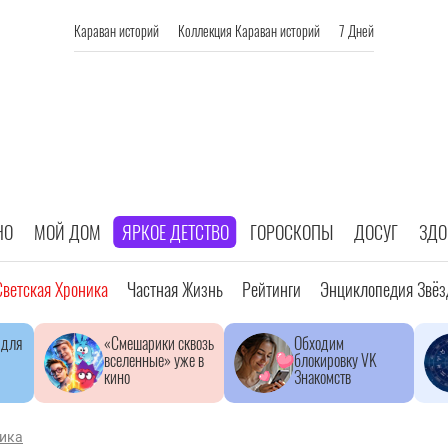
Караван историй
Коллекция Караван историй
7 Дней
НО
МОЙ ДОМ
ЯРКОЕ ДЕТСТВО
ГОРОСКОПЫ
ДОСУГ
ЗДО
Светская Хроника
Частная Жизнь
Рейтинги
Энциклопедия Звёз
 для
«Смешарики сквозь
Обходим
вселенные» уже в
блокировку VK
кино
Знакомств
ника