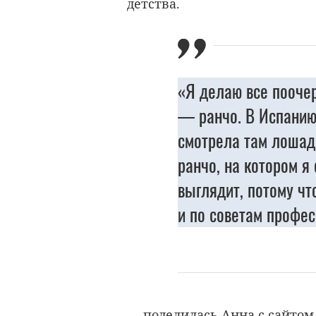
детства.
«Я делаю все поочер
— ранчо. В Испанию
смотрела там лошад
ранчо, на котором я 
выглядит, потому чт
и по советам профес
— поделилась Анна с сайтом 