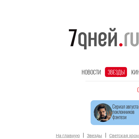
НОВОСТИ
ЗВЕЗДЫ
КИ
Сериал августа
поклонников
фэнтези
|
|
На главную
Звезды
Светская хро