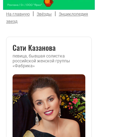
|
|
На главную
Звёзды
Энциклопедия
звезд
Сати Казанова
певица, бывшая солистка
российской женской группы
«Фабрика»