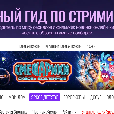
Караван историй
Коллекция Караван историй
7 Дней
НО
МОЙ ДОМ
ЯРКОЕ ДЕТСТВО
ГОРОСКОПЫ
ДОСУГ
ЗДО
Светская Хроника
Частная Жизнь
Рейтинги
Энциклопедия Звёз