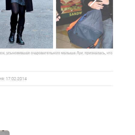
уллок, усыновившая очаровательного малыша Луи, призналась, что
я: 17.02.2014