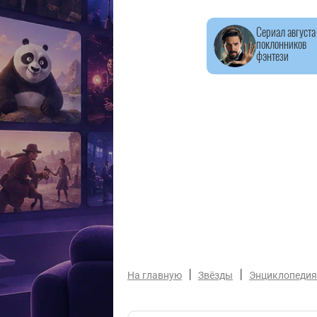
Сериал августа
поклонников
фэнтези
|
|
На главную
Звёзды
Энциклопедия