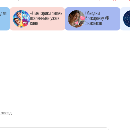
 для
«Смешарики сквозь
Обходим
вселенные» уже в
блокировку VK
кино
Знакомств
 звезд