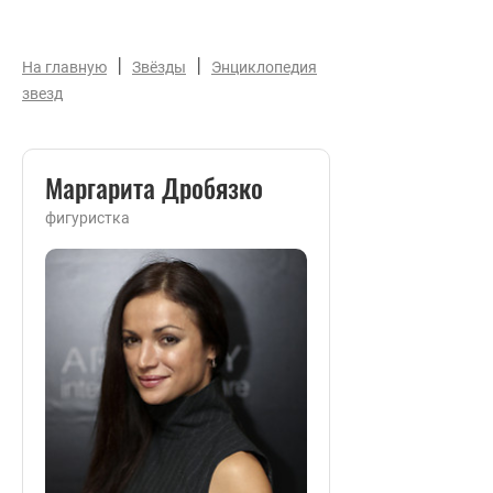
|
|
На главную
Звёзды
Энциклопедия
звезд
Маргарита Дробязко
фигуристка