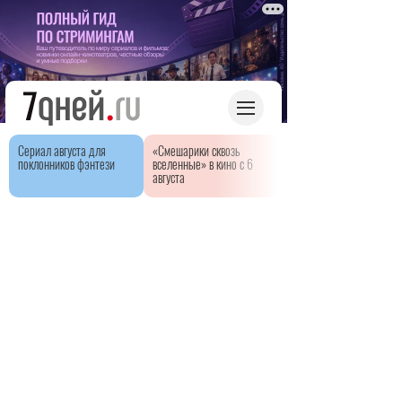
Сериал августа для
«Смешарики сквозь
поклонников фэнтези
вселенные» в кино с 6
августа