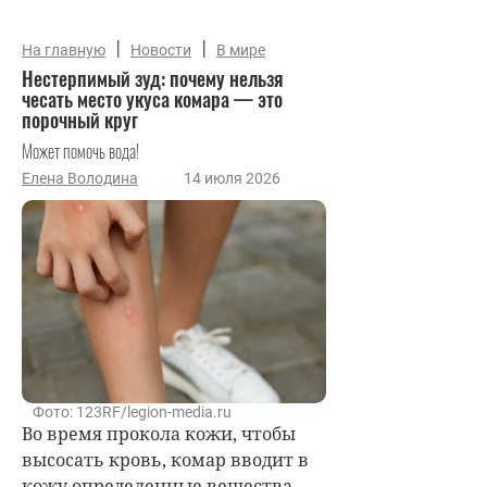
|
|
На главную
Новости
В мире
Нестерпимый зуд: почему нельзя
чесать место укуса комара — это
порочный круг
Может помочь вода!
Елена Володина
14 июля 2026
Фото: 123RF/legion-media.ru
Во время прокола кожи, чтобы
высосать кровь, комар вводит в
кожу определенные вещества —