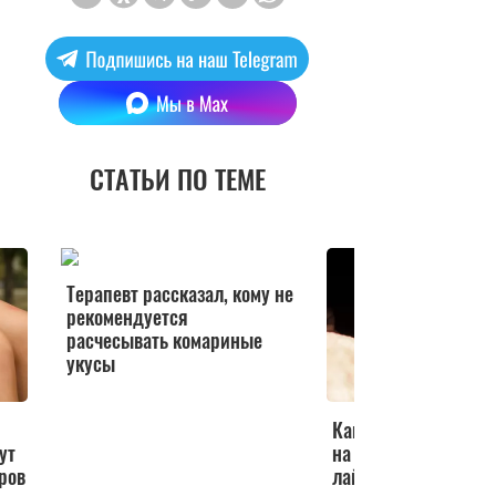
СТАТЬИ ПО ТЕМЕ
Терапевт рассказал, кому не
рекомендуется
расчесывать комариные
укусы
Как защититься от 
ут
на даче: лучшие сре
аров
лайфхаки