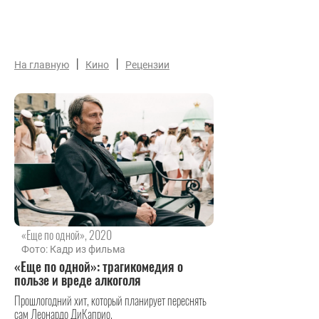
|
|
На главную
Кино
Рецензии
«Еще по одной», 2020
Фото: Кадр из фильма
«Еще по одной»: трагикомедия о
пользе и вреде алкоголя
Прошлогодний хит, который планирует переснять
сам Леонардо ДиКаприо.