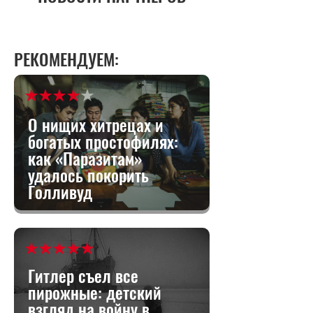
РЕКОМЕНДУЕМ:
О нищих хитрецах и
богатых простофилях:
как «Паразитам»
удалось покорить
Голливуд
Гитлер съел все
пирожные: детский
взгляд на войну в