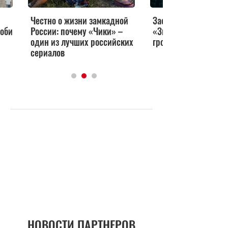
Честно о жизни замкадной
Заслужил ли фильм
Моби
России: почему «Чики» –
«Звезда родилась»
один из лучших российских
громкую славу
сериалов
НОВОСТИ ПАРТНЕРОВ