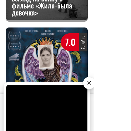
фильме «Жила-была
девочка»
7.0
×
АО «Издательство СЕМЬ ДНЕЙ»
использует
cookie
для персонализации сервисов и
удобства пользователей. Вы можете
запретить сохранение cookie в настройках
своего браузера.
Хорошо