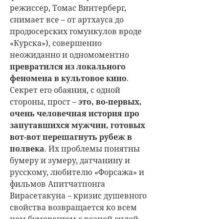
режиссер, Томас Винтерберг,
снимает все – от артхауса до
продюсерских гомункулов вроде
«Курска»), совершенно
неожиданно и одномоментно
превратился из локального
феномена в культовое кино
.
Секрет его обаяния, с одной
стороны, прост –
это, во-первых,
очень человечная история про
запутавшихся мужчин, готовых
вот-вот перешагнуть рубеж в
полвека
. Их проблемы понятны
бумеру и зумеру, датчанину и
русскому, любителю «Форсажа» и
фильмов Апитчатпонга
Вирасетакуна – кризис душевного
свойства возвращается ко всем
нам бумерангом с разной силой,