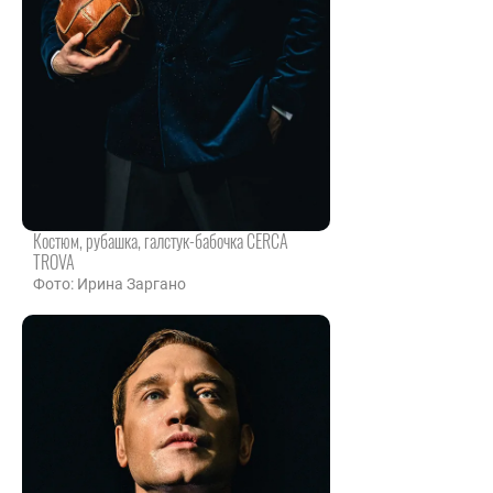
Костюм, рубашка, галстук-бабочка CERCA
TROVA
Фото: Ирина Заргано