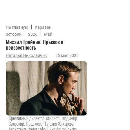
|
На главную
Караван
|
|
историй
2026
Май
Михаил Тройник. Прыжок в
неизвестность
Наталья Николайчик
25 мая 2026
Креативный директор, стилист: Владимир
Славский. Продюсер: Татьяна Жихарева.
Ассистенты фотографа: Рина Филимонова,