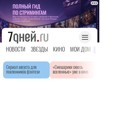
НОВОСТИ
ЗВЕЗДЫ
КИНО
МОЙ ДОМ
ЯРКОЕ ДЕТСТВО
Сериал августа для
«Смешарики сквозь
поклонников фэнтези
вселенные» уже в кино