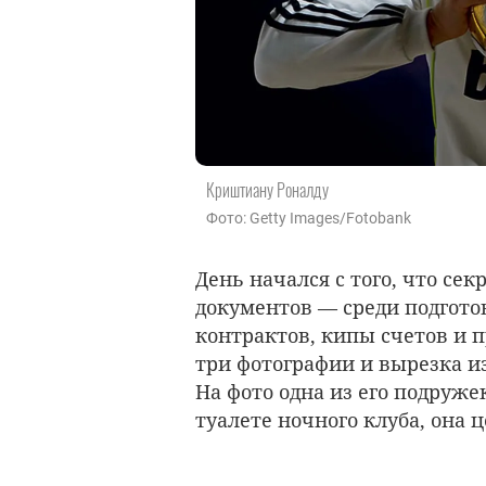
Криштиану Роналду
Фото: Getty Images/Fotobank
День начался с того, что се
документов — среди подгот
контрактов, кипы счетов и 
три фотографии и вырезка из
На фото одна из его подруже
туалете ночного клуба, она 