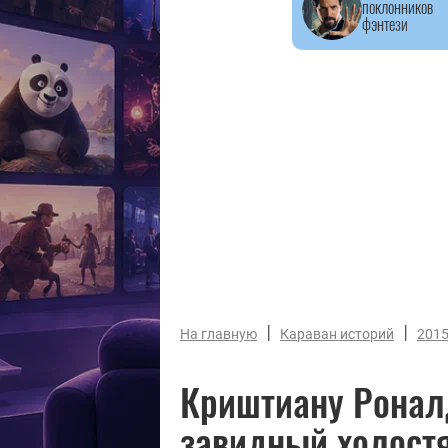
поклонников
фэнтези
|
|
На главную
Караван историй
201
Криштиану Роналд
завидный холост