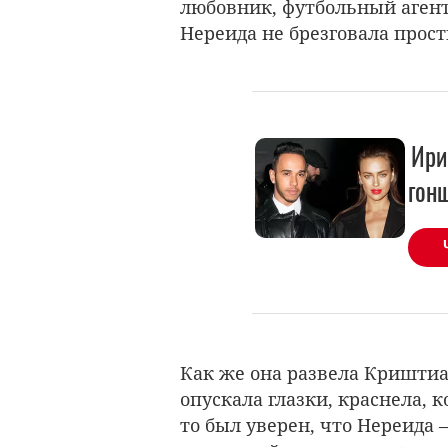
любовник, футбольный агент
Нереида не брезговала прос
Ири
гон
Как же она развела Кришти
опускала глазки, краснела, к
то был уверен, что Нереида