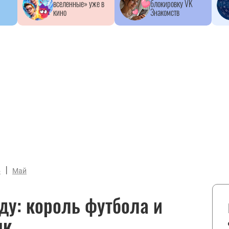
вселенные» уже в
блокировку VK
кино
Знакомств
|
5
Май
у: король футбола и
як