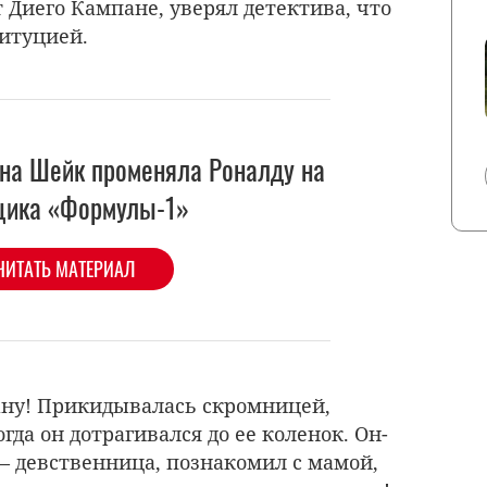
 Диего Кампане, уверял детектива, что
титуцией.
на Шейк променяла Роналду на
щика «Формулы-1»
ЧИТАТЬ МАТЕРИАЛ
ану! Прикидывалась скромницей,
огда он дотрагивался до ее коленок. Он-
 — девственница, познакомил с мамой,