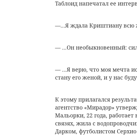
Таблоид напечатал ее интер
—...Я ждала Криштиану всю
— ...Он необыкновенный: с
— ...Я верю, что моя мечта и
стану его женой, и у нас бу
К этому прилагался результа
агентство «Мирадор» утверж
Мальорки, 22 года, работает 
связях, жила с водопроводч
Дарком, футболистом Серхио