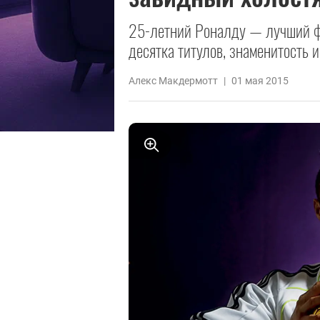
25-летний Роналду — лучший ф
десятка титулов, знаменитость 
Алекс Макдермотт
|
01 мая 2015