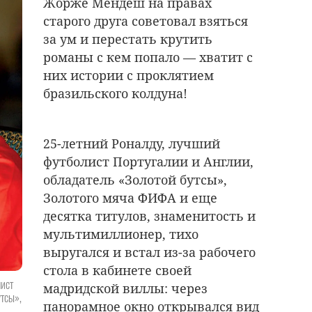
Жорже Мендеш на правах
старого друга советовал взяться
за ум и перестать крутить
романы с кем попало — хватит с
них истории с проклятием
бразильского колдуна!
25-летний Роналду, лучший
футболист Португалии и Англии,
обладатель «Золотой бутсы»,
Золотого мяча ФИФА и еще
десятка титулов, знаменитость и
мультимиллионер, тихо
выругался и встал из-за рабочего
стола в кабинете своей
ист
мадридской виллы: через
утсы»,
панорамное окно открывался вид