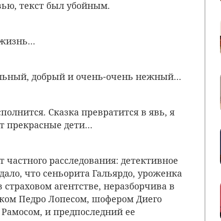
вью, текст был убойным.
 жизнь…
ильный, добрый и очень-очень нежный…
сполнится. Сказка превратится в явь, я
дут прекрасные дети…
т частного расследования: детективное
дало, что сеньорита Гальярдо, уроженка
в страховом агентстве, неразборчива в
иком Педро Лопесом, шофером Диего
 Рамосом, и предпоследний ее