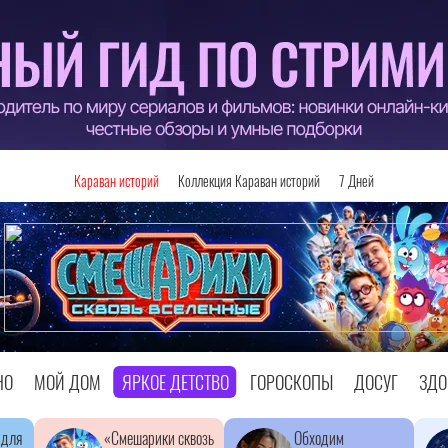
Караван историй
Коллекция Караван историй
7 Дней
НО
МОЙ ДОМ
ЯРКОЕ ДЕТСТВО
ГОРОСКОПЫ
ДОСУГ
ЗДО
 для
«Смешарики сквозь
Обходим