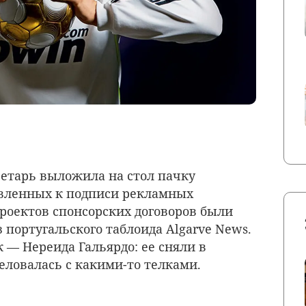
кретарь выложила на стол пачку
овленных к подписи рекламных
проектов спонсорских договоров были
 португальского таблоида Algarve News.
к — Нереида Гальярдо: ее сняли в
целовалась с какими-то телками.