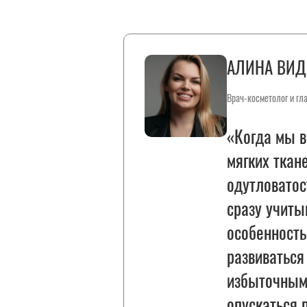
АЛИНА ВИД
Врач-косметолог и гл
«Когда мы 
мягких ткан
одутловатос
сразу учиты
особенность
развиваться
избыточным
опускаться 