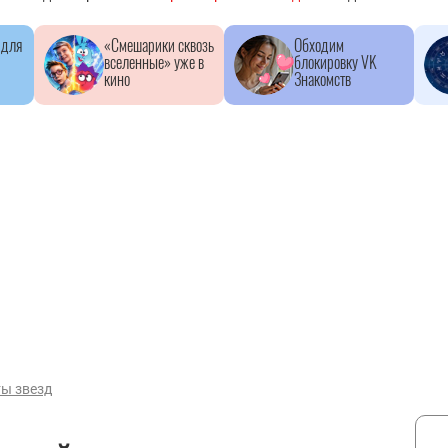
 для
«Смешарики сквозь
Обходим
вселенные» уже в
блокировку VK
кино
Знакомств
ы звезд