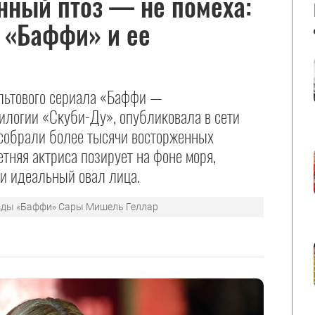
нный птоз — не помеха:
 «Баффи» и ее
льтового сериала «Баффи —
илогии «Скуби-Ду», опубликовала в сети
 собрали более тысячи восторженных
тняя актриса позирует на фоне моря,
и идеальный овал лица.
езды «Баффи» Сары Мишель Геллар