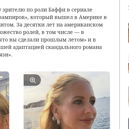
у зрителю по роли Баффи в сериале
вампиров», который вышел в Америке в
хитом. За десятки лет на американском
ожество ролей, в том числе — в
 что вы сделали прошлым летом» и в
вшей адаптацией скандального романа
язи».