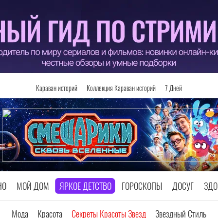
Караван историй
Коллекция Караван историй
7 Дней
НО
МОЙ ДОМ
ЯРКОЕ ДЕТСТВО
ГОРОСКОПЫ
ДОСУГ
ЗДО
Мода
Красота
Секреты Красоты Звезд
Звездный Стиль