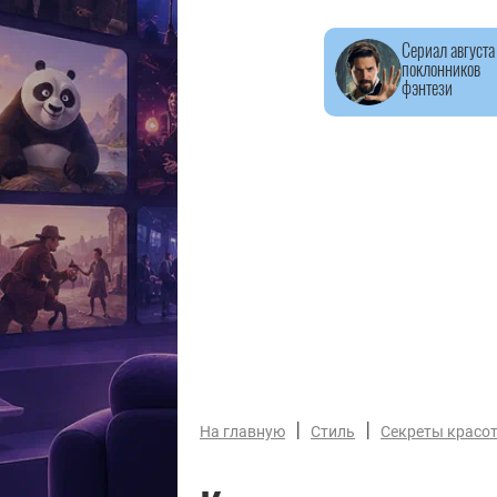
Сериал августа
поклонников
фэнтези
|
|
На главную
Стиль
Секреты красот