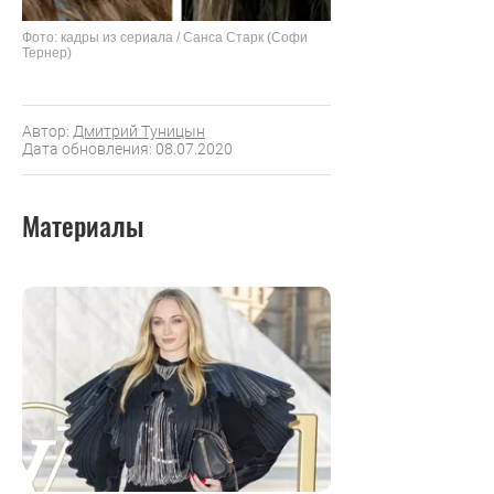
Фото: кадры из сериала / Санса Старк (Софи
Тернер)
Автор:
Дмитрий Туницын
Дата обновления: 08.07.2020
Материалы