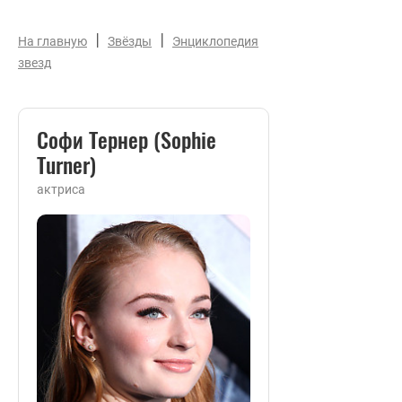
|
|
На главную
Звёзды
Энциклопедия
звезд
Софи Тернер (Sophie
Turner)
актриса