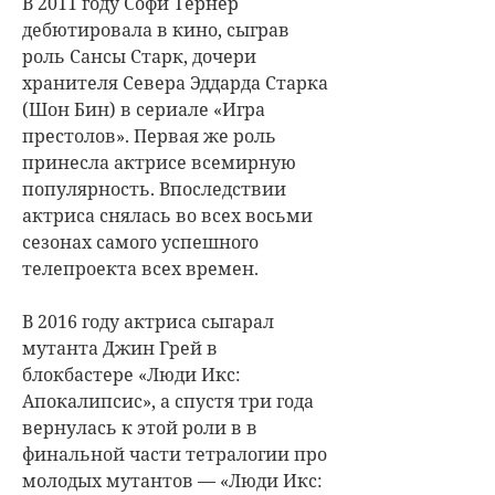
В 2011 году Софи Тернер
дебютировала в кино, сыграв
роль Сансы Старк, дочери
хранителя Севера Эддарда Старка
(Шон Бин) в сериале «Игра
престолов». Первая же роль
принесла актрисе всемирную
популярность. Впоследствии
актриса снялась во всех восьми
сезонах самого успешного
телепроекта всех времен.
В 2016 году актриса сыгарал
мутанта Джин Грей в
блокбастере «Люди Икс:
Апокалипсис», а спустя три года
вернулась к этой роли в в
финальной части тетралогии про
молодых мутантов — «Люди Икс: