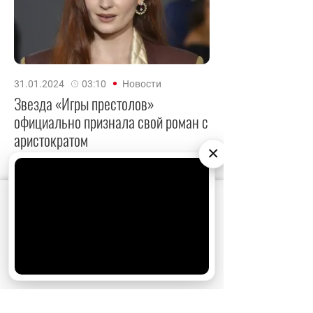
31.01.2024
03:10
Новости
Звезда «Игры престолов»
официально признала свой роман с
аристократом
×
Софи Тернер променяла музыканта на
приятеля британских монархов.
АО «Издательство СЕМЬ ДНЕЙ»
использует
cookie
для персонализации сервисов и
удобства пользователей. Вы можете
запретить сохранение cookie в настройках
своего браузера.
Хорошо