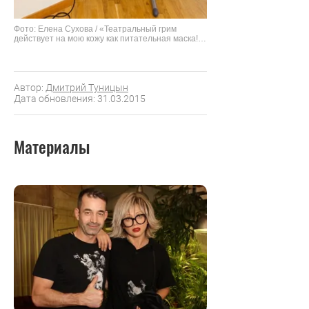
Фото: Елена Сухова / «Театральный грим
действует на мою кожу как питательная маска!
А вот натуральные средства типа огуречного
компресса, напротив, вызывают раздражение»
Автор:
Дмитрий Туницын
Дата обновления: 31.03.2015
Материалы