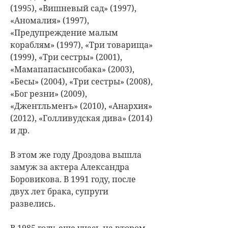
(1995), «Вишневый сад» (1997),
«Аномалия» (1997),
«Предупреждение малым
кораблям» (1997), «Три товарища»
(1999), «Три сестры» (2001),
«Мамапапасынсобака» (2003),
«Бесы» (2004), «Три сестры» (2008),
«Бог резни» (2009),
«Джентльменъ» (2010), «Анархия»
(2012), «Голливудская дива» (2014)
и др.
В этом же году Дроздова вышла
замуж за актера Александра
Боровикова. В 1991 году, после
двух лет брака, супруги
развелись.
В 1985 году, еще учась на втором