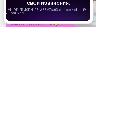
запретить сохранение cookie в настройках
своего браузера.
Хорошо
Секреты красоты
26.06.2022
09:00
звезд
Маргарита Аброськина: «36 часов
без еды и без воды дались мне
легко»
Актриса сериала «Регби» на СТС
рассказала, что такое сухое голодание,
какие правила существуют в...