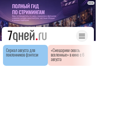
Сериал августа для
«Смешарики сквозь
поклонников фэнтези
вселенные» в кино с 6
августа