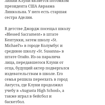
линии Клуни является потомком
президента США Авраама
Линкольна. У него есть старшая
сестра Аделия.
В детстве Джордж посещал школу
«Blessed Sacrament» в штате
Кентукки, затем школу «St.
Michael’s» в городе Колумбус и
среднюю школу «St. Susanna» в
штате Огайо. Из-за паралича
лица, передавшегося Клуни от
отца, будущий актер подвергался
издевательствам в школе. Его
семья решила переехать в город
Августа, где Клуни продолжил
учебу в «Augusta High School», а
также играл в бейсбол и
баскетбол.