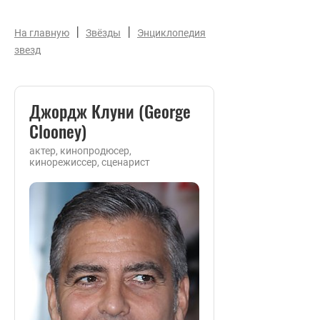
|
|
На главную
Звёзды
Энциклопедия
звезд
Джордж Клуни (George
Clooney)
актер, кинопродюсер,
кинорежиссер, сценарист