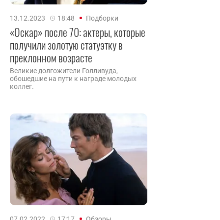
13.12.2023
18:48
Подборки
«Оскар» после 70: актеры, которые
получили золотую статуэтку в
преклонном возрасте
Великие долгожители Голливуда,
обошедшие на пути к награде молодых
коллег.
07.02.2022
17:17
Обзоры