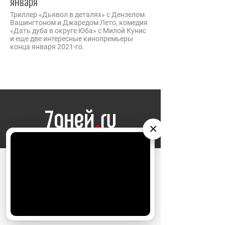
января
Триллер «Дьявол в деталях» с Дензелом
Вашингтоном и Джаредом Лето, комедия
«Дать дуба в округе Юба» с Милой Кунис
и еще две интересные кинопремьеры
конца января 2021-го.
×
НОВОСТИ
АО «Издательство СЕМЬ ДНЕЙ»
использует
cookie
для персонализации сервисов и
ЗВЕЗДЫ
удобства пользователей. Вы можете
запретить сохранение cookie в настройках
КИНО
своего браузера.
Хорошо
МОЙ ДОМ