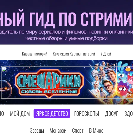
Караван историй
Коллекция Караван историй
7 Дней
НО
МОЙ ДОМ
ЯРКОЕ ДЕТСТВО
ГОРОСКОПЫ
ДОСУГ
ЗДО
Звезды
Монархи
Спорт
В Мире