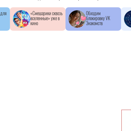
 для
«Смешарики сквозь
Обходим
вселенные» уже в
блокировку VK
кино
Знакомств