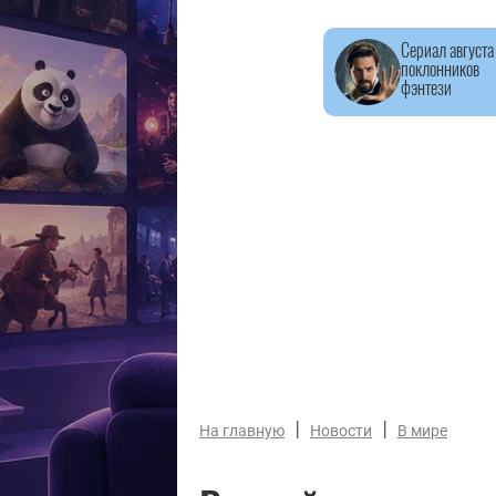
Сериал августа
поклонников
фэнтези
|
|
На главную
Новости
В мире