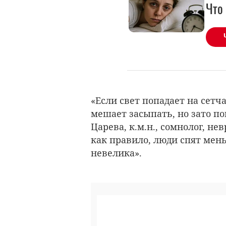
Что 
«Если свет попадает на сетч
мешает засыпать, но зато по
Царева, к.м.н., сомнолог, не
как правило, люди спят мень
невелика».