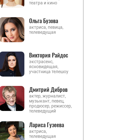
театра и кино
Ольга Бузова
актриса, певица,
телеведущая
Виктория Райдос
экстрасенс,
ясновидящая,
участница телешоу
Дмитрий Дибров
актер, журналист,
музыкант, певец,
продюсер, режиссер,
телеведущий
Лариса Гузеева
актриса,
телеведущая