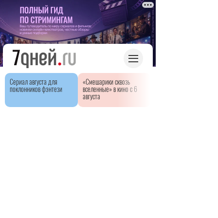
Сериал августа для
«Смешарики сквозь
поклонников фэнтези
вселенные» в кино с 6
августа