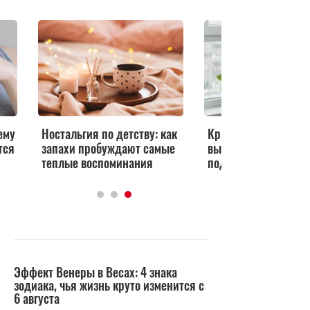
ему
Ностальгия по детству: как
Красиво и вкусно:
тся
запахи пробуждают самые
выращиваем овощи 
теплые воспоминания
подоконнике круглы