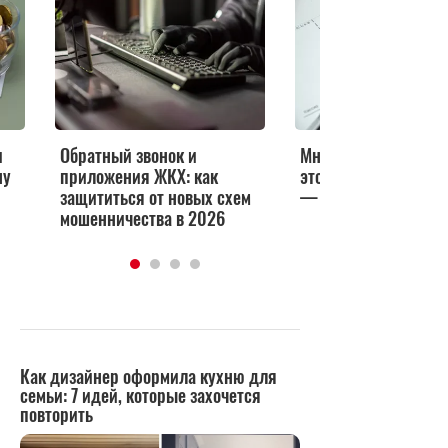
звонок и
Многие переплачивают за
я ЖКХ: как
этот пункт в платежке ЖКХ
я от новых схем
— узнайте, как сэкономить
ства в 2026