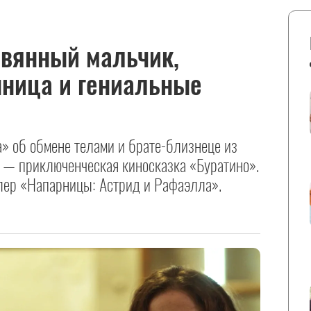
ревянный мальчик,
нница и гениальные
» об обмене телами и брате-близнеце из
 — приключенческая киносказка «Буратино».
лер «Напарницы: Астрид и Рафаэлла».