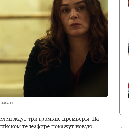
Виасат»
телей ждут три громкие премьеры. На
оссийском телеэфире покажут новую