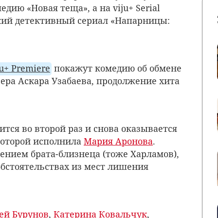
дию «Новая теща», а на viju+ Serial
кий детективный сериал «Напарницы:
u+ Premiere
покажут комедию об обмене
ера Аскара Узабаева, продолжение хита
тся во второй раз и снова оказывается
 которой исполнила
Мария Аронова
.
ением брата-близнеца (тоже Харламов),
бстоятельствах из мест лишения
ей Бурунов
,
Катерина Ковальчук
,