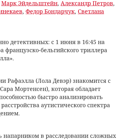
,
Марк Эйдельштейн
,
Александр Петров
,
инекаев
,
Федор Бондарчук
,
Светлана
но детективных: с 1 июня в 16:45 на
а французско-бельгийского триллера
лла».
и Рафаэлла (Лола Девэр) знакомится с
Сара Мортенсен), которая обладает
пособностью быстро анализировать
 расстройства аутистического спектра
щением.
ть напарником в расследовании сложных