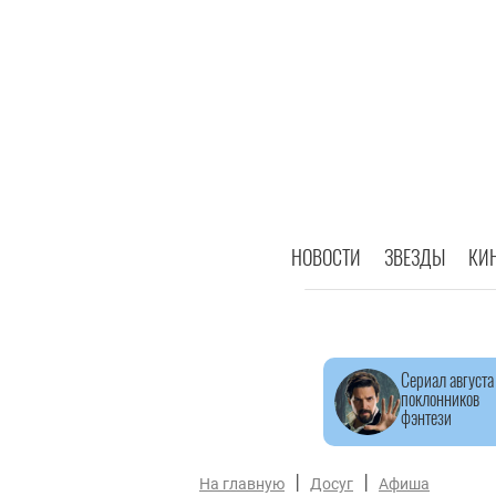
НОВОСТИ
ЗВЕЗДЫ
КИ
Сериал августа
поклонников
фэнтези
|
|
На главную
Досуг
Афиша