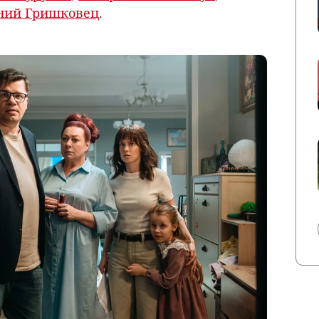
ний Гришковец
.