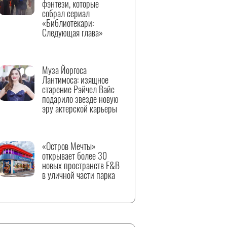
фэнтези, которые
собрал сериал
«Библиотекари:
Следующая глава»
Муза Йоргоса
Лантимоса: изящное
старение Рэйчел Вайс
подарило звезде новую
эру актерской карьеры
«Остров Мечты»
открывает более 30
новых пространств F&B
в уличной части парка