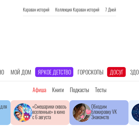
Караван историй
Коллекция Караван историй
7 Дней
НО
МОЙ ДОМ
ЯРКОЕ ДЕТСТВО
ГОРОСКОПЫ
ДОСУГ
ЗДО
Афиша
Книги
Подкасты
Тесты
 для
«Смешарики сквозь
Обходим
вселенные» в кино
блокировку VK
с 6 августа
Знакомств