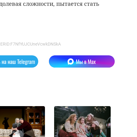
одолевая сложности, пытается стать
+ ERID:F7NfYUJCUneVcwkDNSkA