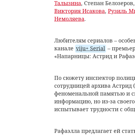
Талызина
, Степан Белозеров
Виктория Исакова
,
Рузиль М
Немоляева
.
Любителям сериалов – особен
канале
viju+ Serial
– премьер
«Напарницы: Астрид и Рафаэ
По сюжету инспектор полици
сотрудницей архива Астрид (
феноменальной памятью и с
информацию, но из-за своего
испытывает трудности с об
Рафаэлла предлагает ей ста