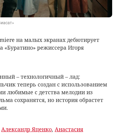
Виасат»
remiere на малых экранах дебютирует
а «Буратино» режиссера Игоря
нный – технологичный – лад:
ьчик теперь создан с использованием
ми любимые с детства мелодии из
льма сохранятся, но история обрастет
ми.
,
Александр Яценко
,
Анастасия