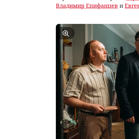
Владимир Епифанцев
и
Евге