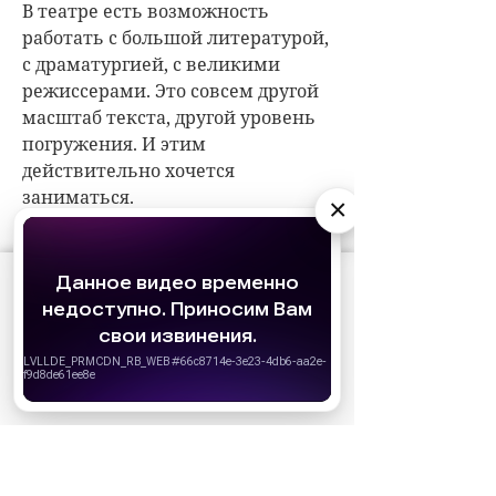
В театре есть возможность
работать с большой литературой,
с драматургией, с великими
режиссерами. Это совсем другой
масштаб текста, другой уровень
погружения. И этим
действительно хочется
заниматься.
×
АО «Издательство СЕМЬ ДНЕЙ»
использует
cookie
для персонализации сервисов и
удобства пользователей. Вы можете
запретить сохранение cookie в настройках
своего браузера.
Хорошо
Кино для меня началось довольно поздно,
потому что в 90-е годы практически ничего не
снималось, киноиндустрии как таковой не было