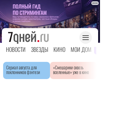
НОВОСТИ
ЗВЕЗДЫ
КИНО
МОЙ ДОМ
ЯРКОЕ ДЕТСТВО
Сериал августа для
«Смешарики сквозь
поклонников фэнтези
вселенные» уже в кино